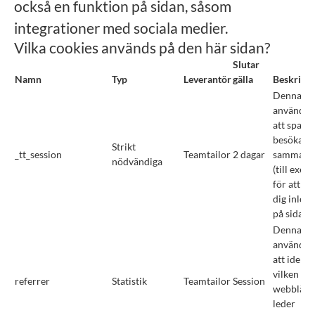
också en funktion på sidan, såsom
integrationer med sociala medier.
Vilka cookies används på den här sidan?
Slutar
Namn
Typ
Leverantör
gälla
Beskrivn
Denna co
används f
att spara 
besökare
Strikt
_tt_session
Teamtailor
2 dagar
sammanh
nödvändiga
(till exem
för att hå
dig inlog
på sidan).
Denna co
används f
att identi
vilken
referrer
Statistik
Teamtailor
Session
webblänk
leder