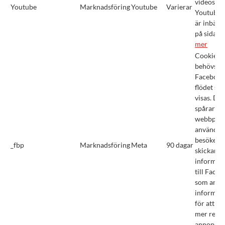
videos fr
Youtube
Marknadsföring
Youtube
Varierar
Youtube,
är inbäd
på sidan.
mer
Cookien
behövs fö
Facebook
flödet ska
visas. De
spårar vil
webbplat
användar
besöker 
_fbp
Marknadsföring
Meta
90 dagar
skickar d
informat
till Faceb
som anvä
informat
för att vi
mer relev
annonser